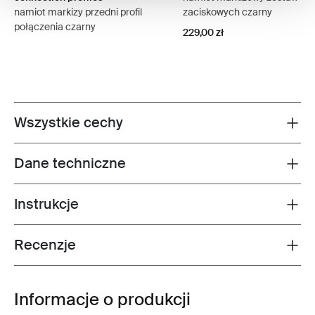
namiot markizy przedni profil
zaciskowych czarny
połączenia czarny
229,00 zł
Wszystkie cechy
Toggle features
Dane techniczne
Toggle techspec
Instrukcje
Toggle guides and instructions
Recenzje
Toggle overview
Informacje o produkcji