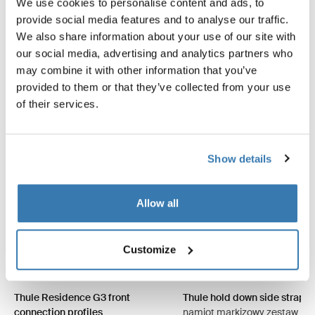
We use cookies to personalise content and ads, to
Akcesoria w kategorii: Thule
provide social media features and to analyse our traffic.
Residence G3 Side Set
We also share information about your use of our site with
our social media, advertising and analytics partners who
may combine it with other information that you’ve
provided to them or that they’ve collected from your use
of their services.
Show details
Allow all
Customize
Thule Residence G3 front
Thule hold down side strap ki
connection profiles
namiot markizowy zestaw pa