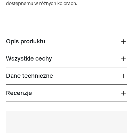
dostępnemu w różnych kolorach.
Opis produktu
Toggle overview
Wszystkie cechy
Toggle features
Dane techniczne
Toggle techspec
Recenzje
Toggle overview