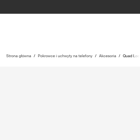
Strona główna
/
Pokrowce i uchwyty na telefony
/
Akcesoria
/
Quad Loc