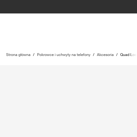
Strona główna
/
Pokrowce i uchwyty na telefony
/
Akcesoria
/
Quad Loc