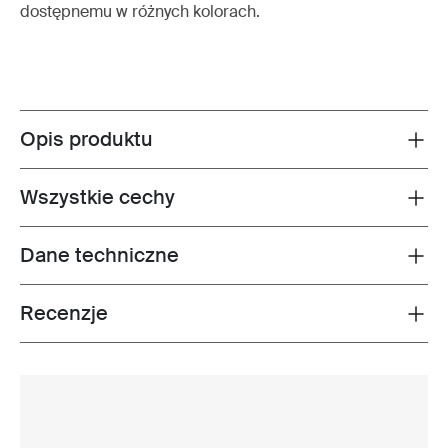
dostępnemu w różnych kolorach.
Opis produktu
Toggle overview
Wszystkie cechy
Toggle features
Dane techniczne
Toggle techspec
Recenzje
Toggle overview