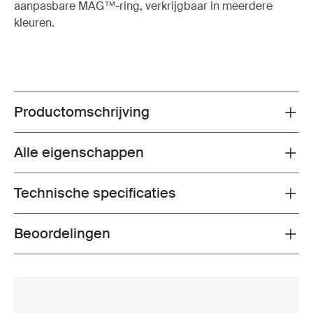
aanpasbare MAG™-ring, verkrijgbaar in meerdere
kleuren.
Productomschrijving
Toggle overview
Alle eigenschappen
Toggle features
Technische specificaties
Toggle techspec
Beoordelingen
Toggle overview