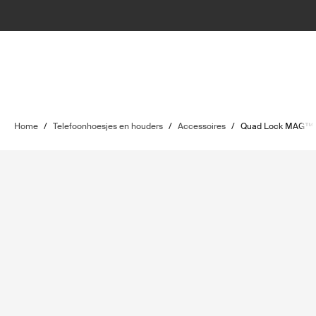
Home
/
Telefoonhoesjes en houders
/
Accessoires
/
Quad Lock MAG™ r