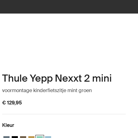
Thule Yepp Nexxt 2 mini
voormontage kinderfietszitje mint groen
€ 129,95
Kleur
Thule Yepp Nexxt 2 mini Donkere leisteen
Thule Yepp Nexxt 2 mini Middernachtzwart
Thule Yepp Nexxt 2 mini Diep khaki
Thule Yepp Nexxt 2 mini Gebrande geel
Thule Yepp Nexxt 2 mini Mint Green (selected)
Thule Yepp Nexxt 2 mini Aquamarijn