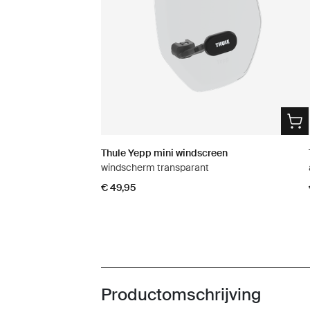
Thule Yepp mini windscreen
windscherm transparant
€ 49,95
Productomschrijving
Toggle overview