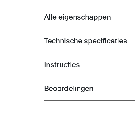
Alle eigenschappen
Toggle features
Technische specificaties
Toggle techspec
Instructies
Toggle guides and instructions
Beoordelingen
Toggle overview