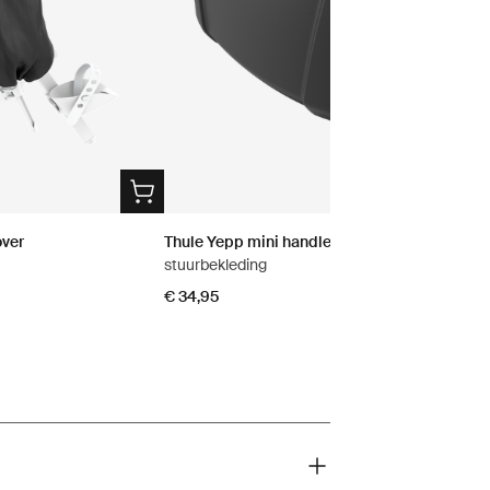
over
Thule Yepp mini handlebar padding 2
stuurbekleding
€ 34,95