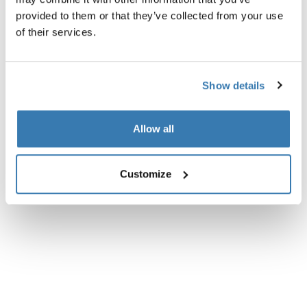
provided to them or that they’ve collected from your use
Tekniske spesifikasjoner
Toggle techspec
of their services.
Instruksjoner
Toggle guides and instructions
Show details
Vurderinger
Toggle overview
Allow all
Customize