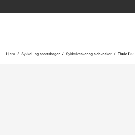
Hjem
/
Sykkel- og sportsbager
/
Sykkelvesker og sidevesker
/
Thule Pack