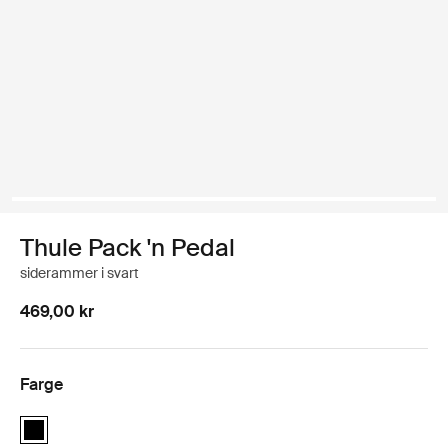
Thule Pack 'n Pedal
siderammer i svart
469,00 kr
Farge
Thule Pack 'n Pedal side frames Svart (selected)