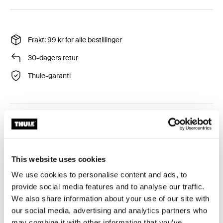
Frakt: 99 kr for alle bestillinger
30-dagers retur
Thule-garanti
Tilbehør til Thule Pack 'n Pedal Tour Rack som gjør det
mulig å bruke nær sagt alle typer sidevesker og bidrar
til å balansere tung last.
This website uses cookies
We use cookies to personalise content and ads, to
provide social media features and to analyse our traffic.
We also share information about your use of our site with
Alle funksjoner
Toggle features
our social media, advertising and analytics partners who
may combine it with other information that you’ve