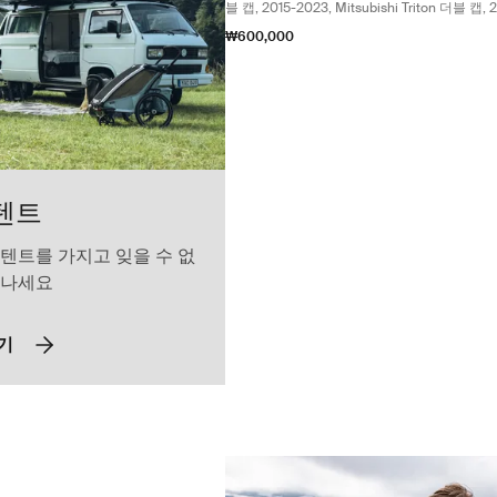
블 캡, 2015-2023, Mitsubishi Triton 더블 캡, 
및 Fiat Fullback 더블 캡 픽업, 2015에 적합
₩600,000
텐트
 텐트를 가지고 잊을 수 없
떠나세요
기
rail mount Thule Caprock 루프 플랫폼용 레일 마운트. Ford Everest에 적합 
ail mount 검정색 (selected)