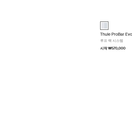
Thule ProBar 
Thule ProBar E
Thule ProBar Ev
루프 랙 시스템
시작 ₩570,000