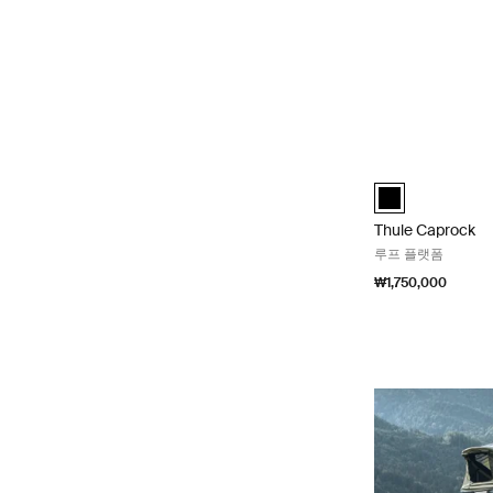
Thule Caprock
black (selected)
Thule Caprock
루프 플랫폼
₩1,750,000