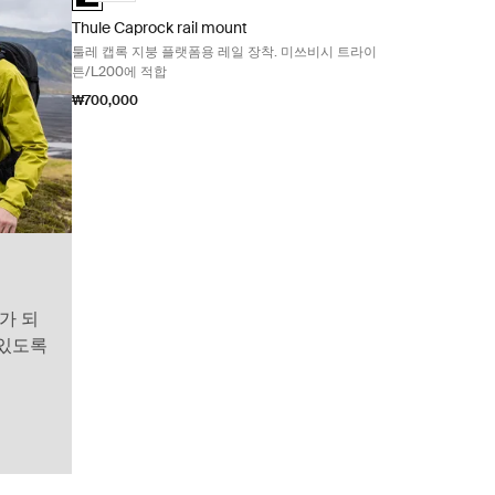
Thule Caprock rail mount
툴레 캡록 지붕 플랫폼용 레일 장착. 미쓰비시 트라이
튼/L200에 적합
₩700,000
가 되
 있도록