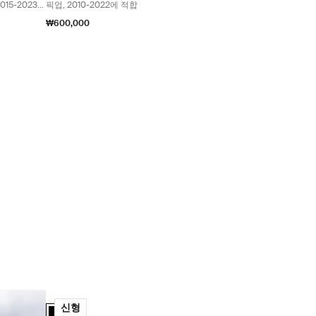
2015-2023
픽업, 2010-2022에 적합
₩600,000
Black
Thule Caprock rail mount 툴레 캡록 지붕 플랫폼용 레일 장
Thule Caprock rail mount 검정색 (selected)
신형