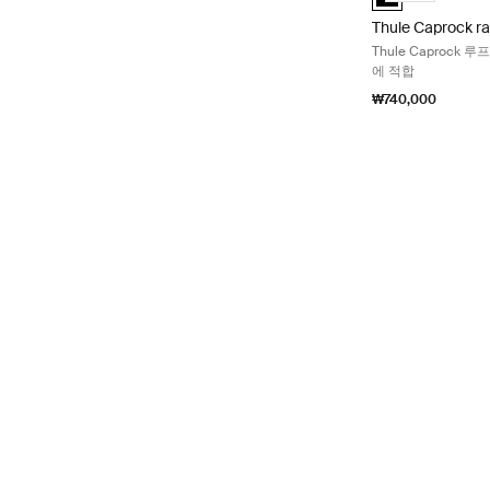
Thule Caprock ra
Thule Caprock 루
에 적합
₩740,000