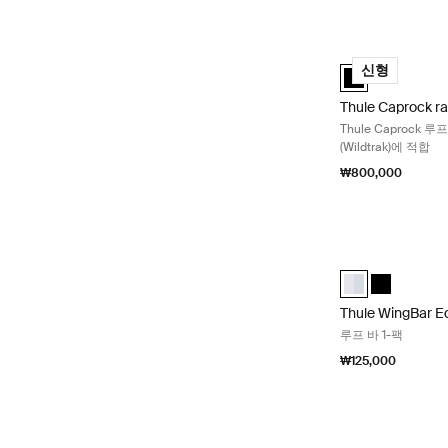
Thule Caprock 
Thule Caprock r
신형
Thule Caprock ra
Thule Caprock 
(Wildtrak)에 적합
₩800,000
Thule WingBar 
Thule WingBar 
Thule Wing
Thule WingBar E
루프 바 1-팩
₩125,000