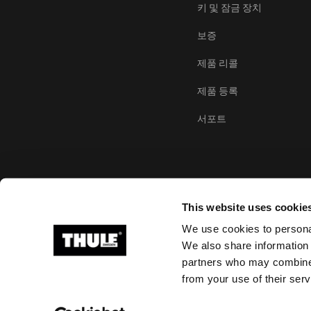
키 및 잠금 장치
보증
제품 리콜
제품 등록
서포트
This website uses cookie
We use cookies to personal
We also share information 
partners who may combine i
Ⓒ 2026 Thule Group 모든 권리 보유
from your use of their serv