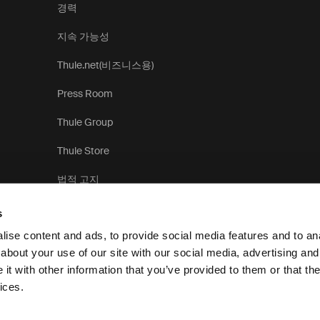
경력
지속 가능성
Thule.net(비즈니스용)
Press Room
Thule Group
Thule Store
법적 고지
s
ise content and ads, to provide social media features and to anal
about your use of our site with our social media, advertising and
t with other information that you’ve provided to them or that the
개
ices.