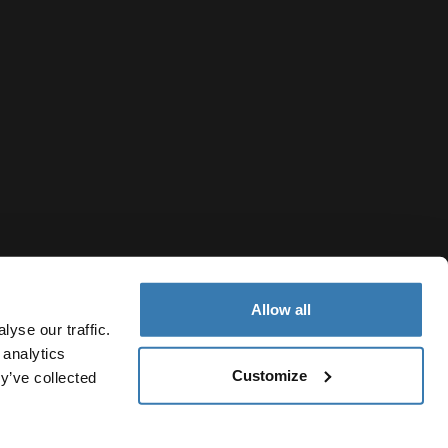
Allow all
yse our traffic.
 analytics
Customize
South Korea
y’ve collected
인 정보 처리 방침
쿠키 정책
쿠키 설정
Current market/Switc