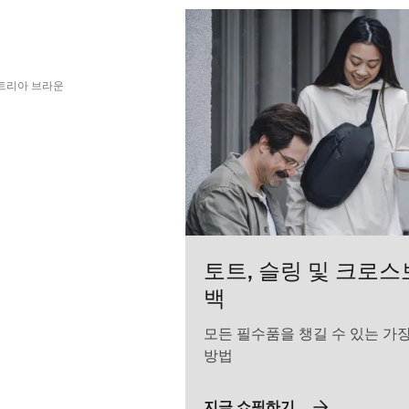
블 백팩 28L 수트리아 브라운 Nutria brown
l backpack 28L Nutria brown (selected)
 travel backpack 28L 검정색
Aion travel backpack 28L 어두운 슬레이트
수트리아 브라운
토트, 슬링 및 크로
백
모든 필수품을 챙길 수 있는 가
방법
지금 쇼핑하기