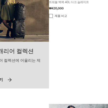
트래블 백팩 40L 다크 슬레이트
₩420,000
제품 비교
캐리어 컬렉션
어 컬렉션에 어울리는 제
기
 휴대용 바퀴형 더플 여행 가방 블랙 Black