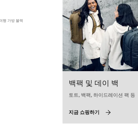
eled carry-on duffel 검정색 (selected)
m wheeled carry-on duffel 연못 회색
Chasm wheeled carry-on duffel 깊은 카키
여행 가방 블랙
백팩 및 데이 백
토트, 백팩, 하이드레이션 팩 등
지금 쇼핑하기