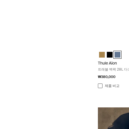
Thule Aion 트래
Thule Aion trav
Thule Aion
Thule 
Thule Aion
트래블 백팩 28L 
₩380,000
제품 비교