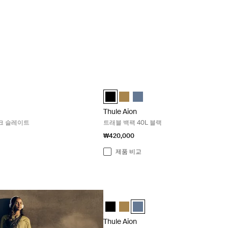
블 백팩 28L 다크 슬레이트 Dark slate
Thule Aion 트래블 백팩 40L 블랙 Black
el backpack 28L Nutria brown
 travel backpack 28L 검정색
Aion travel backpack 28L 어두운 슬레이트 (selected)
Thule Aion travel backpack 40L 검정색 
Thule Aion travel backpack 40L N
Thule Aion travel backpa
Thule Aion
다크 슬레이트
트래블 백팩 40L 블랙
₩420,000
제품 비교
Thule Aion 트래블 백팩 40L 다크 슬레이트 
Thule Aion travel backpack 40L 검정
Thule Aion travel backpack 40L N
Thule Aion travel backpac
Thule Aion