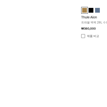
Thule Aion 트래
Thule Aion trave
Thule Aion
Thule 
Thule Aion
트래블 백팩 28L 
₩380,000
제품 비교