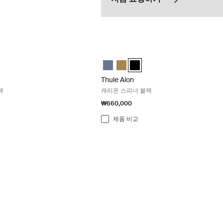
블 백팩 28L 블랙 Black
Thule Aion 캐리온 스피너 블랙 Black
el backpack 28L Nutria brown
travel backpack 28L 검정색 (selected)
Aion travel backpack 28L 어두운 슬레이트
Thule Aion carry on spinner 어두운
Thule Aion carry on spinner Nutri
Thule Aion carry on spinner 
Thule Aion
랙
캐리온 스피너 블랙
₩660,000
제품 비교