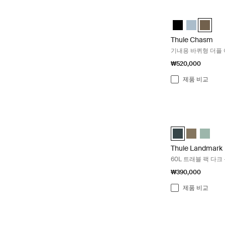
Thule Chasm 
Thule Chasm wh
Thule Chas
Thule C
Thule Chasm
기내용 바퀴형 더플 
₩520,000
제품 비교
Thule Landmar
Thule Landmar
Thule Lan
Thule 
Thule Landmark
60L 트래블 팩 다크
₩390,000
제품 비교