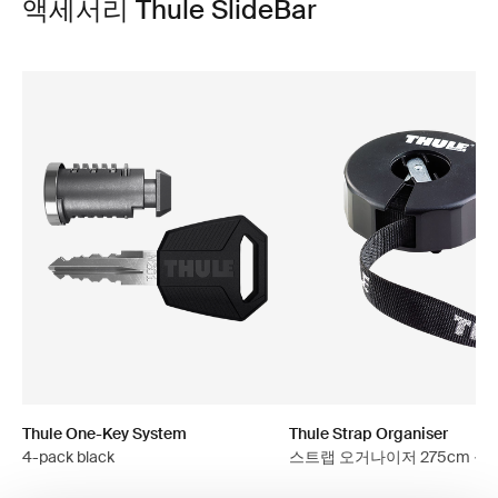
액세서리 Thule SlideBar
Thule One-Key System
Thule Strap Organiser
4-pack black
스트랩 오거나이저 275cm 블