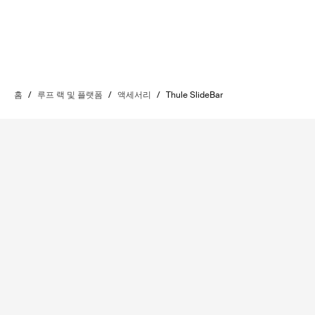
홈
/
루프 랙 및 플랫폼
/
액세서리
/
Thule SlideBar