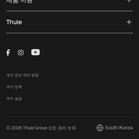
제품 지원
Thule
Visit Thule on Facebook (external link)
Visit Thule on Instagram (external link)
Visit Thule on Youtube (external lin
개인 정보 처리 방침
쿠키 정책
쿠키 설정
South Korea
Ⓒ 2026 Thule Group 모든 권리 보유
Current market/Sw