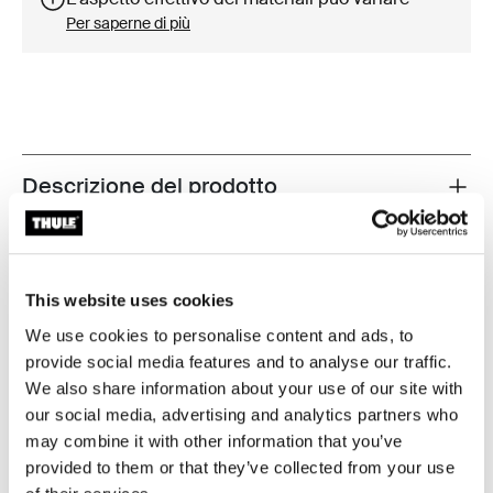
Per saperne di più
Descrizione del prodotto
Toggle overview
Tutte le caratteristiche
Toggle features
This website uses cookies
Specifiche tecniche
Toggle techspec
We use cookies to personalise content and ads, to
provide social media features and to analyse our traffic.
Istruzioni
Toggle guides and instructions
We also share information about your use of our site with
our social media, advertising and analytics partners who
Revisioni
may combine it with other information that you’ve
Toggle overview
provided to them or that they’ve collected from your use