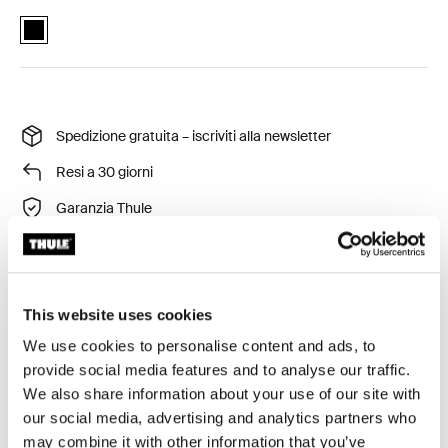
Thule Urban Glide double mesh cover Nero (selected)
Spedizione gratuita – iscriviti alla newsletter
Resi a 30 giorni
Garanzia Thule
Zanzariera protettiva per i passeggini doppi Thule.
This website uses cookies
We use cookies to personalise content and ads, to
provide social media features and to analyse our traffic.
We also share information about your use of our site with
our social media, advertising and analytics partners who
Tutte le caratteristiche
Toggle features
may combine it with other information that you’ve