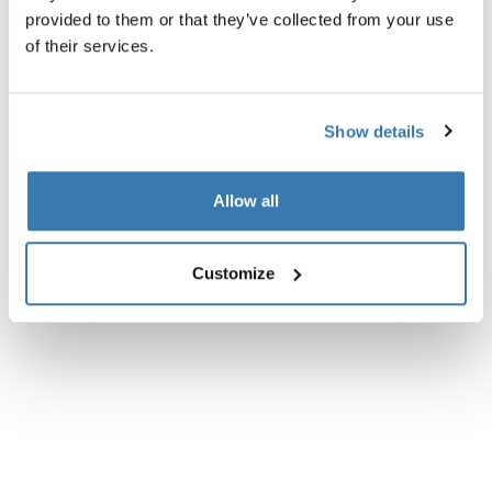
provided to them or that they’ve collected from your use
Specifiche tecniche
Toggle techspec
of their services.
Istruzioni
Toggle guides and instructions
Show details
Revisioni
Toggle overview
Allow all
Customize