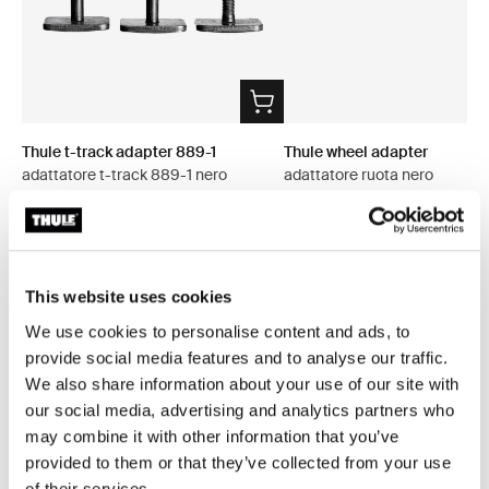
Thule t-track adapter 889-1
Thule wheel adapter
adattatore t-track 889-1 nero
adattatore ruota nero
20,95 €
20,95 €
This website uses cookies
We use cookies to personalise content and ads, to
provide social media features and to analyse our traffic.
We also share information about your use of our site with
Descrizione del prodotto
Toggle overview
our social media, advertising and analytics partners who
may combine it with other information that you’ve
Tutte le caratteristiche
Toggle features
provided to them or that they’ve collected from your use
of their services.