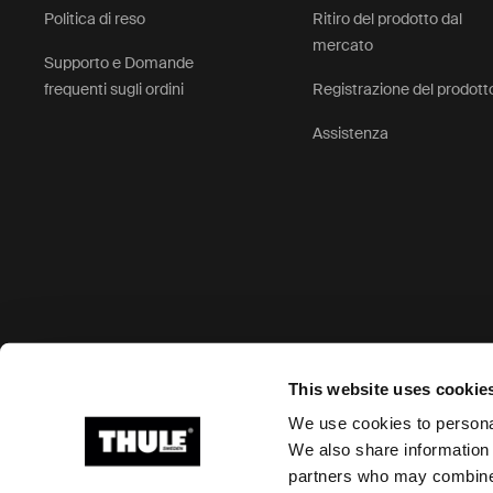
Politica di reso
Ritiro del prodotto dal
mercato
Supporto e Domande
frequenti sugli ordini
Registrazione del prodott
Assistenza
Opzioni di pagamento accettate
This website uses cookie
We use cookies to personal
We also share information 
partners who may combine i
Ⓒ 2026 Thule Group Tutti i diritti riservati