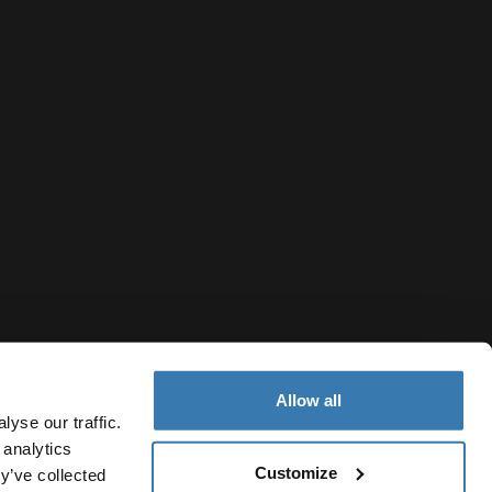
Allow all
yse our traffic.
 analytics
Customize
y’ve collected
Italy
 privacy
Politica dei cookie
Impostazioni cookie
Current mark