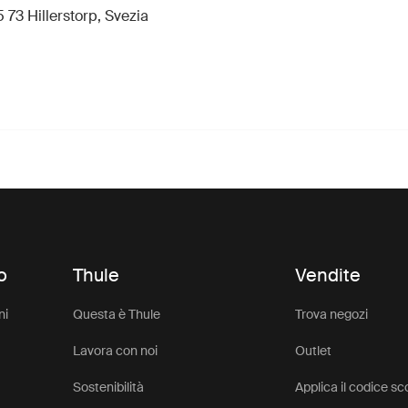
 73 Hillerstorp, Svezia
o
Thule
Vendite
ni
Questa è Thule
Trova negozi
Lavora con noi
Outlet
Sostenibilità
Applica il codice s