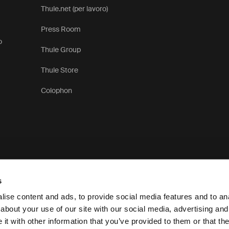
Thule.net (per lavoro)
Press Room
o
Thule Group
Thule Store
Colophon
s
ise content and ads, to provide social media features and to anal
about your use of our site with our social media, advertising and
t with other information that you’ve provided to them or that the
Informativa sulla