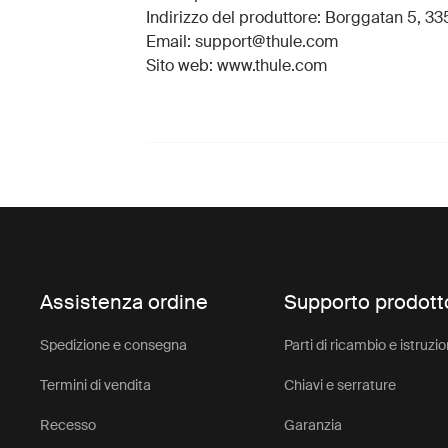
Indirizzo del produttore: Borggatan 5, 335
Email: support@thule.com
Sito web: www.thule.com
Assistenza ordine
Supporto prodott
Spedizione e consegna
Parti di ricambio e istruzio
Termini di vendita
Chiavi e serrature
Recesso
Garanzia