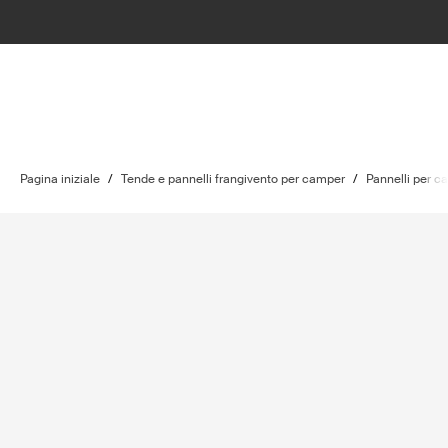
Pagina iniziale
/
Tende e pannelli frangivento per camper
/
Pannelli per c