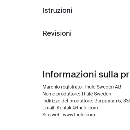
Istruzioni
Toggle guides and instructions
Revisioni
Toggle overview
Informazioni sulla p
Marchio registrato: Thule Sweden AB
Nome produttore: Thule Sweden
Indirizzo del produttore: Borggatan 5, 335
Email: Kontakt@thule.com
Sito web: www.thule.com