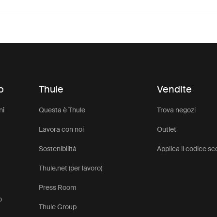
o
Thule
Vendite
ni
Questa è Thule
Trova negozi
Lavora con noi
Outlet
Sostenibilità
Applica il codice s
Thule.net (per lavoro)
Press Room
o
Thule Group