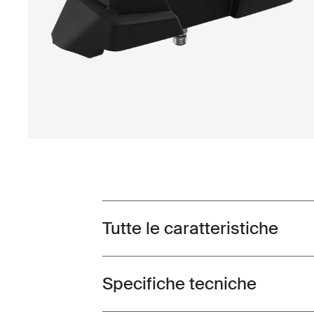
Tutte le caratteristiche
Toggle features
Specifiche tecniche
Toggle techspec