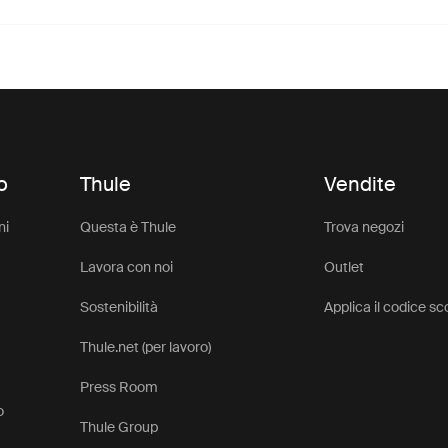
o
Thule
Vendite
ni
Questa è Thule
Trova negozi
Lavora con noi
Outlet
Sostenibilità
Applica il codice s
Thule.net (per lavoro)
Press Room
o
Thule Group