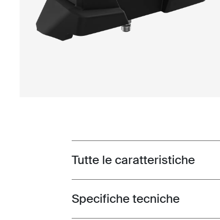
Tutte le caratteristiche
Toggle features
Specifiche tecniche
Toggle techspec