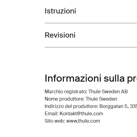
Istruzioni
Toggle guides and instructions
Revisioni
Toggle overview
Informazioni sulla p
Marchio registrato: Thule Sweden AB
Nome produttore: Thule Sweden
Indirizzo del produttore: Borggatan 5, 335
Email: Kontakt@thule.com
Sito web: www.thule.com