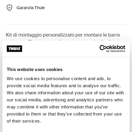
Garanzia Thule
Kit di montaggio personalizzato per montare le barre
portatutto Thule su veicoli con barre longitudinali.
This website uses cookies
Tutte le caratteristiche
Toggle features
We use cookies to personalise content and ads, to
provide social media features and to analyse our traffic.
We also share information about your use of our site with
Specifiche tecniche
Toggle techspec
our social media, advertising and analytics partners who
may combine it with other information that you’ve
Istruzioni
Toggle guides and instructions
provided to them or that they’ve collected from your use
of their services.
Revisioni