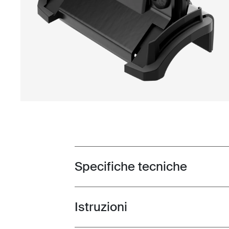
Specifiche tecniche
Toggle techspec
Istruzioni
Toggle guides and instructions