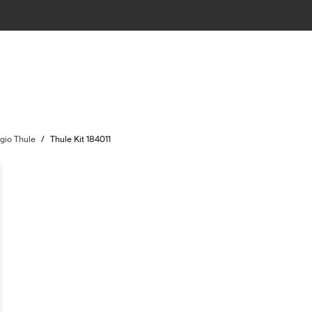
ggio Thule
/
Thule Kit 184011