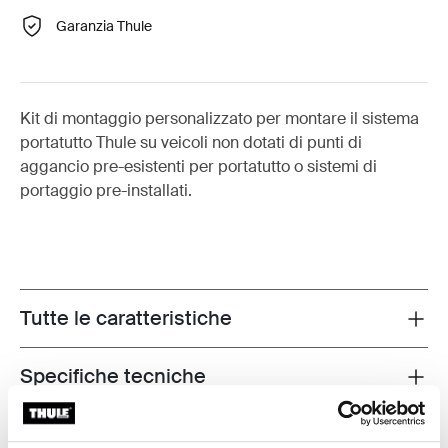
Garanzia Thule
Kit di montaggio personalizzato per montare il sistema
portatutto Thule su veicoli non dotati di punti di
aggancio pre-esistenti per portatutto o sistemi di
portaggio pre-installati.
Tutte le caratteristiche
Toggle features
Specifiche tecniche
Toggle techspec
Istruzioni
Toggle guides and instructions