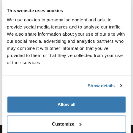
This website uses cookies
Revisioni
Toggle overview
We use cookies to personalise content and ads, to
provide social media features and to analyse our traffic.
Informazioni sulla produzione
We also share information about your use of our site with
our social media, advertising and analytics partners who
Marchio registrato: Thule Sweden AB
may combine it with other information that you’ve
Nome produttore: Thule Sweden
provided to them or that they’ve collected from your use
Indirizzo del produttore: Borggatan 5, 335 73
of their services.
Hillerstorp, Svezia
Email: Kontakt@thule.com
Sito web: www.thule.com
Show details
Allow all
Customize