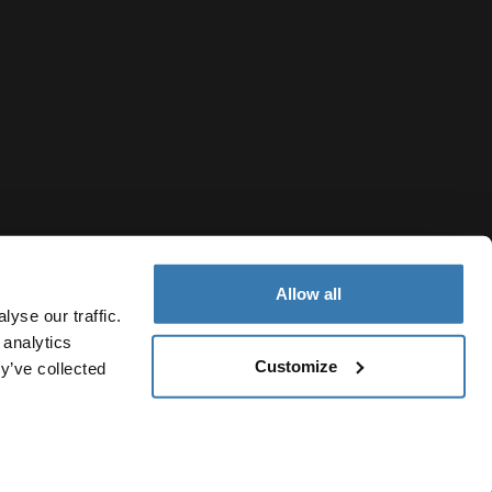
Allow all
yse our traffic.
 analytics
Customize
y’ve collected
Switzerland
Politica dei cookie
Impostazioni cookie
Current market/Swit