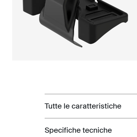
Tutte le caratteristiche
Toggle features
Specifiche tecniche
Toggle techspec