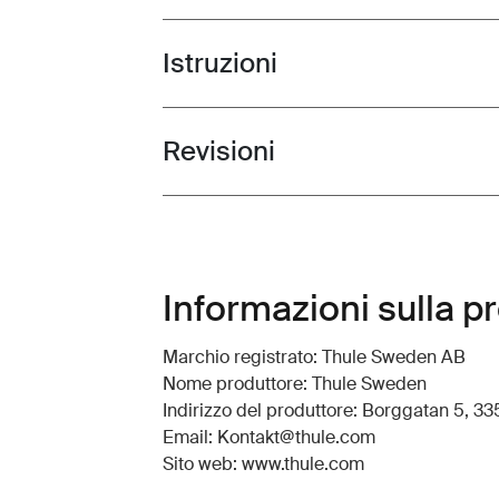
Istruzioni
Toggle guides and instructions
Revisioni
Toggle overview
Informazioni sulla p
Marchio registrato: Thule Sweden AB
Nome produttore: Thule Sweden
Indirizzo del produttore: Borggatan 5, 335
Email: Kontakt@thule.com
Sito web: www.thule.com