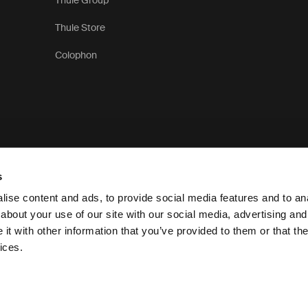
Thule Group
Thule Store
Colophon
s
ise content and ads, to provide social media features and to anal
about your use of our site with our social media, advertising and
t with other information that you’ve provided to them or that the
Informativa sulla privacy
ices.