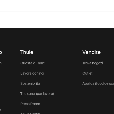
o
Thule
Vendite
ni
Questa è Thule
Trova negozi
Lavora con noi
Outlet
Sostenibilità
Applica il codice s
Thule.net (per lavoro)
Press Room
o