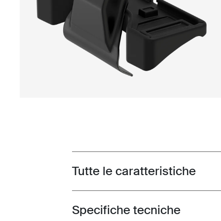
Tutte le caratteristiche
Toggle features
Specifiche tecniche
Toggle techspec