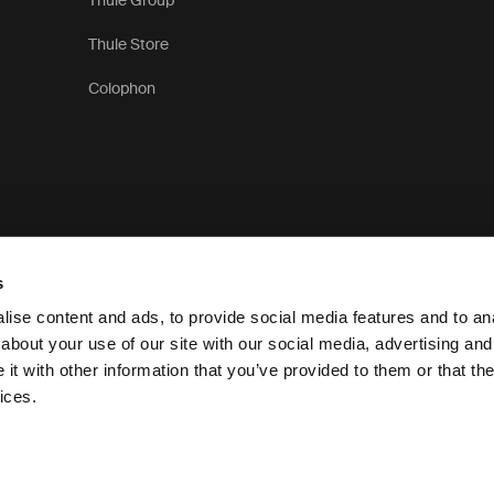
Thule Group
Thule Store
Colophon
s
ise content and ads, to provide social media features and to anal
about your use of our site with our social media, advertising and
t with other information that you’ve provided to them or that the
Informativa sulla privacy
ices.