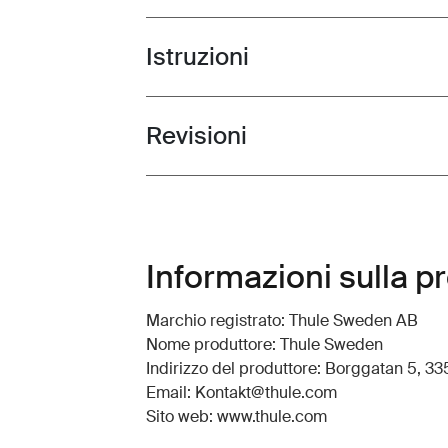
Istruzioni
Toggle guides and instructions
Revisioni
Toggle overview
Informazioni sulla p
Marchio registrato: Thule Sweden AB
Nome produttore: Thule Sweden
Indirizzo del produttore: Borggatan 5, 335
Email: Kontakt@thule.com
Sito web: www.thule.com