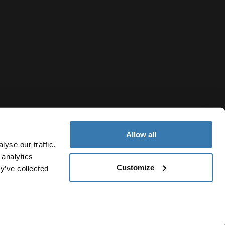
Allow all
yse our traffic.
 analytics
Customize
y’ve collected
Switzerland
Politica dei cookie
Impostazioni cookie
Current market/Swit