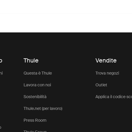
o
Thule
Vendite
ni
Questa è Thule
Trova negozi
Lavora con noi
Outlet
Sostenibilità
Applica il codice s
Thule.net (per lavoro)
Press Room
o