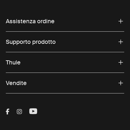
Assistenza ordine
Supporto prodotto
Thule
Vendite
Visit Thule on Facebook (external link)
Visit Thule on Instagram (external link)
Visit Thule on Youtube (external lin