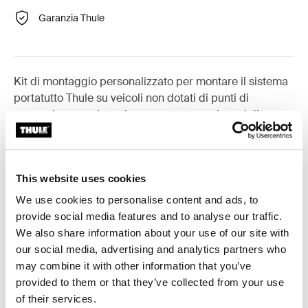
Garanzia Thule
Kit di montaggio personalizzato per montare il sistema
portatutto Thule su veicoli non dotati di punti di
aggancio pre-esistenti per portatutto o sistemi di
portaggio pre-installati.
This website uses cookies
We use cookies to personalise content and ads, to
Tutte le caratteristiche
Toggle features
provide social media features and to analyse our traffic.
We also share information about your use of our site with
our social media, advertising and analytics partners who
Specifiche tecniche
Toggle techspec
may combine it with other information that you’ve
provided to them or that they’ve collected from your use
Istruzioni
Toggle guides and instructions
of their services.