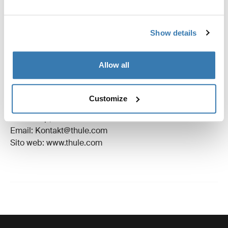
Revisioni
Toggle overview
Show details
Informazioni sulla produzione
Allow all
Marchio registrato: Thule Sweden AB
Nome produttore: Thule Sweden
Customize
Indirizzo del produttore: Borggatan 5, 335 73
Hillerstorp, Svezia
Email: Kontakt@thule.com
Sito web: www.thule.com