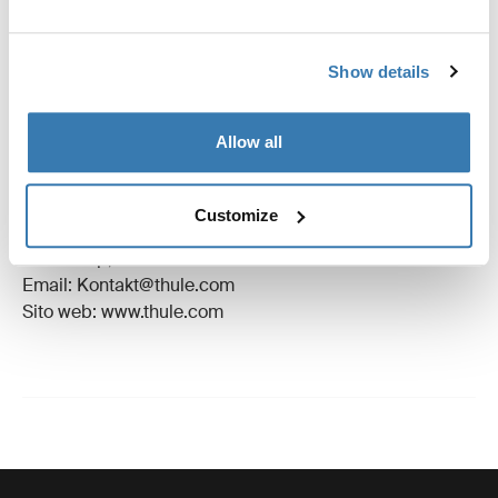
Revisioni
Toggle overview
Show details
Informazioni sulla produzione
Allow all
Marchio registrato: Thule Sweden AB
Nome produttore: Thule Sweden
Customize
Indirizzo del produttore: Borggatan 5, 335 73
Hillerstorp, Svezia
Email: Kontakt@thule.com
Sito web: www.thule.com