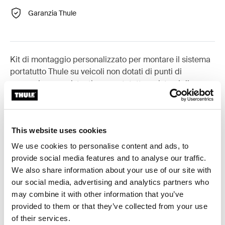
Garanzia Thule
Kit di montaggio personalizzato per montare il sistema
portatutto Thule su veicoli non dotati di punti di
aggancio pre-esistenti per portatutto o sistemi di
portaggio pre-installati.
This website uses cookies
We use cookies to personalise content and ads, to
Tutte le caratteristiche
Toggle features
provide social media features and to analyse our traffic.
We also share information about your use of our site with
our social media, advertising and analytics partners who
Specifiche tecniche
Toggle techspec
may combine it with other information that you’ve
provided to them or that they’ve collected from your use
Istruzioni
Toggle guides and instructions
of their services.