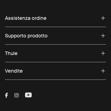
Assistenza ordine
Supporto prodotto
Thule
Vendite
Visit Thule on Facebook (external link)
Visit Thule on Instagram (external link)
Visit Thule on Youtube (external lin