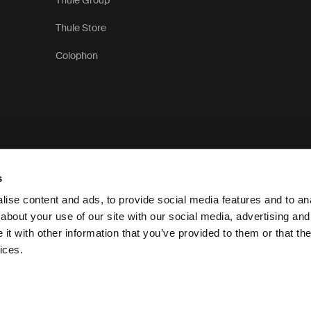
Thule Group
Thule Store
Colophon
s
ise content and ads, to provide social media features and to anal
about your use of our site with our social media, advertising and
t with other information that you’ve provided to them or that the
Informativa sulla privacy
ices.