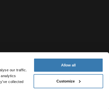
Allow all
yse our traffic.
 analytics
Customize
y’ve collected
Switzerland
Politica dei cookie
Impostazioni cookie
Current market/Swit