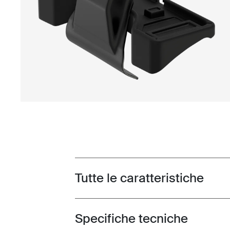
Tutte le caratteristiche
Toggle features
Specifiche tecniche
Toggle techspec