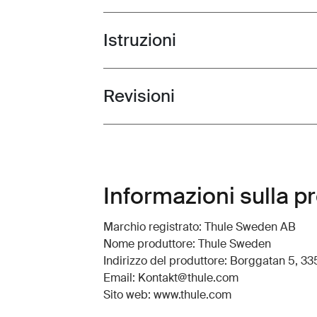
Istruzioni
Toggle guides and instructions
Revisioni
Toggle overview
Informazioni sulla p
Marchio registrato: Thule Sweden AB
Nome produttore: Thule Sweden
Indirizzo del produttore: Borggatan 5, 335
Email: Kontakt@thule.com
Sito web: www.thule.com