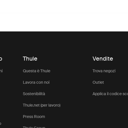
o
Thule
Vendite
ni
Questa è Thule
Trova negozi
Lavora con noi
Outlet
Sostenibilità
Applica il codice s
Thule.net (per lavoro)
Press Room
o