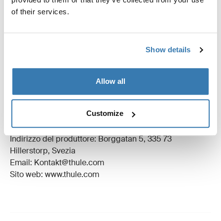
Specifiche tecniche
of their services.
Istruzioni
Toggle guides and instructions
Show details
Revisioni
Toggle overview
Allow all
Informazioni sulla produzione
Customize
Marchio registrato: Thule Sweden AB
Nome produttore: Thule Sweden
Indirizzo del produttore: Borggatan 5, 335 73
Hillerstorp, Svezia
Email: Kontakt@thule.com
Sito web: www.thule.com