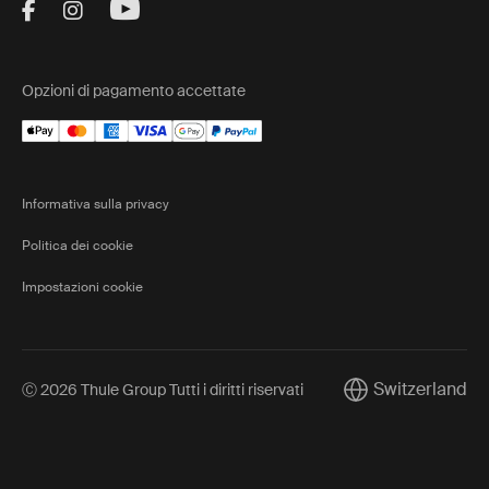
Visit Thule on Facebook (external link)
Visit Thule on Instagram (external link)
Visit Thule on Youtube (external lin
Opzioni di pagamento accettate
Informativa sulla privacy
Politica dei cookie
Impostazioni cookie
Switzerland
Ⓒ 2026 Thule Group Tutti i diritti riservati
Current market/Sw