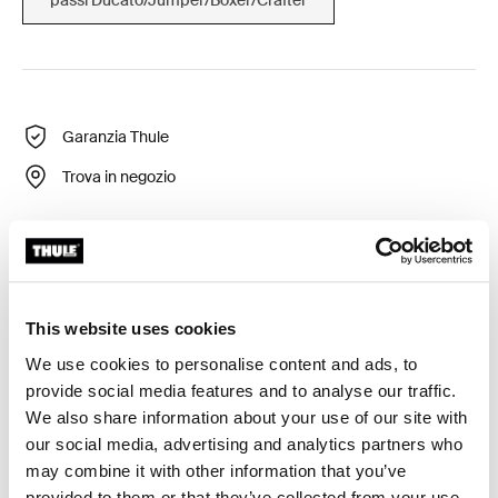
Garanzia Thule
Trova in negozio
LED integrato e protetto per visibilità ottimale della
pedana.
This website uses cookies
We use cookies to personalise content and ads, to
provide social media features and to analyse our traffic.
We also share information about your use of our site with
Tutte le caratteristiche
Toggle features
our social media, advertising and analytics partners who
may combine it with other information that you’ve
Toggle techspec
provided to them or that they’ve collected from your use