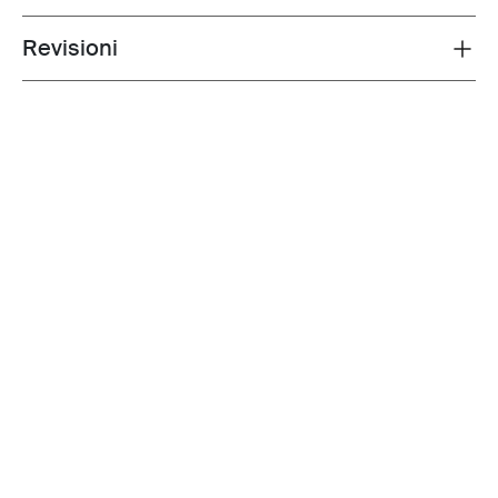
Revisioni
Toggle overview