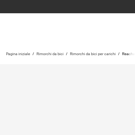
Pagina iniziale
/
Rimorchi da bici
/
Rimorchi da bici per carichi
/
Reacha