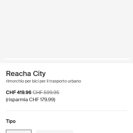
Reacha City
rimorchio per bici per il trasporto urbano
Prezzo di vendita
Prezzo originale
CHF 419.96
CHF 599.95
(risparmia CHF 179.99)
Tipo