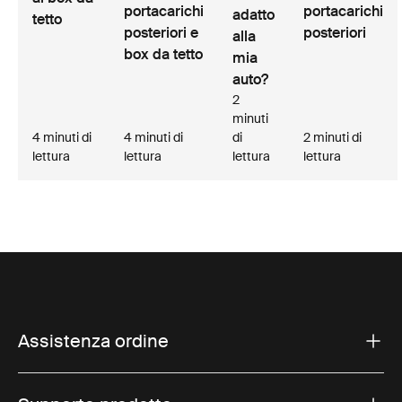
portacarichi
portacarichi
adatto
tetto
posteriori e
posteriori
alla
box da tetto
mia
auto?
2
minuti
4 minuti di
4 minuti di
di
2 minuti di
lettura
lettura
lettura
lettura
Assistenza ordine