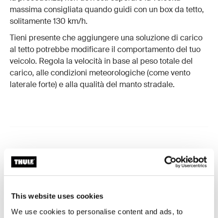
massima consigliata quando guidi con un box da tetto,
solitamente 130 km/h.
Tieni presente che aggiungere una soluzione di carico
al tetto potrebbe modificare il comportamento del tuo
veicolo. Regola la velocità in base al peso totale del
carico, alle condizioni meteorologiche (come vento
laterale forte) e alla qualità del manto stradale.
Buono a sapersi
Un box da tetto è un ottimo investimento che ti
accompagnerà a lungo se curato nel modo giusto. Ecco
This website uses cookies
alcuni consigli e buone pratiche da tenere a mente.
We use cookies to personalise content and ads, to