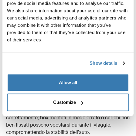
provide social media features and to analyse our traffic.
Attenzione all'altezza
We also share information about your use of our site with
our social media, advertising and analytics partners who
Tieni presente che un box da tetto può aumentare
may combine it with other information that you’ve
l'altezza totale del tuo veicolo. Verifica sempre l'altezza
provided to them or that they’ve collected from your use
libera e presta particolare attenzione quando entri in
of their services.
parcheggi coperti, autolavaggi o passi sotto rami bassi.
Montaggio
Show details
Il box da tetto deve essere montato con la parte
anteriore rivolta nella direzione di marcia e posizionato
Allow all
parallelamente alla linea della strada. Questo previene
le "forze di sollevamento" e le vibrazioni inutili che
possono influire sull'aerodinamica e sulla sicurezza.
Customize
Assicurati sempre che il carico sia fissato
correttamente; box montati in modo errato o carichi non
ben fissati possono spostarsi durante il viaggio,
compromettendo la stabilità dell'auto.