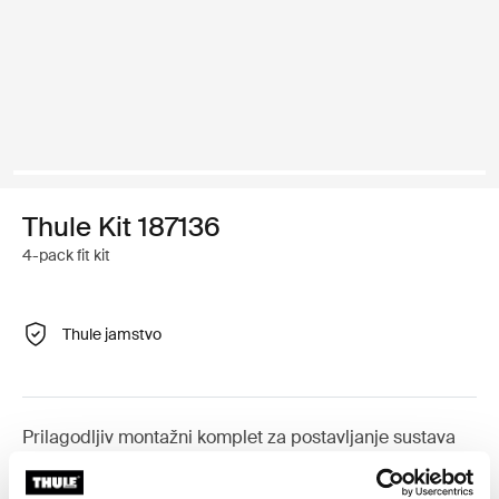
Thule Kit 187136
4-pack fit kit
Thule jamstvo
Prilagodljiv montažni komplet za postavljanje sustava
krovnog nosača tvrtke Thule na vozila s ugrađenim
točkama za pričvršćivanje, T-žljebom ili korisnički