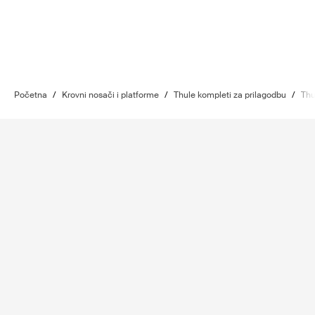
Početna
/
Krovni nosači i platforme
/
Thule kompleti za prilagodbu
/
Thu