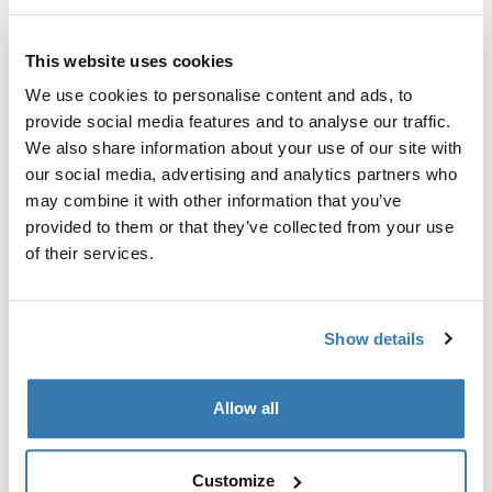
postavljenim točkama za pričvršćivanje nosača.
This website uses cookies
We use cookies to personalise content and ads, to
provide social media features and to analyse our traffic.
We also share information about your use of our site with
Sve značajke
Toggle features
our social media, advertising and analytics partners who
may combine it with other information that you’ve
Tehničke specifikacije
Toggle techspec
provided to them or that they’ve collected from your use
of their services.
Upute
Toggle guides and instructions
Show details
Proizvodni podaci
Allow all
Registrirani žig: Thule Sweden AB
Naziv proizvođača: Thule Sweden
Adresa proizvođača: Borggatan 5, 335 73 Hillerstorp,
Customize