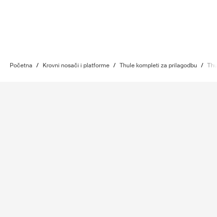
Početna
/
Krovni nosači i platforme
/
Thule kompleti za prilagodbu
/
Thu