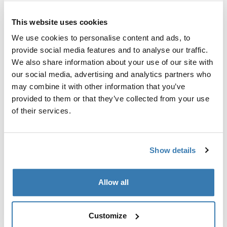
This website uses cookies
We use cookies to personalise content and ads, to
provide social media features and to analyse our traffic.
Sve značajke
Toggle features
We also share information about your use of our site with
our social media, advertising and analytics partners who
may combine it with other information that you’ve
Tehničke specifikacije
Toggle techspec
provided to them or that they’ve collected from your use
of their services.
Upute
Toggle guides and instructions
Show details
Proizvodni podaci
Registrirani žig: Thule Sweden AB
Allow all
Naziv proizvođača: Thule Sweden
Adresa proizvođača: Borggatan 5, 335 73 Hillerstorp,
Švedska
Customize