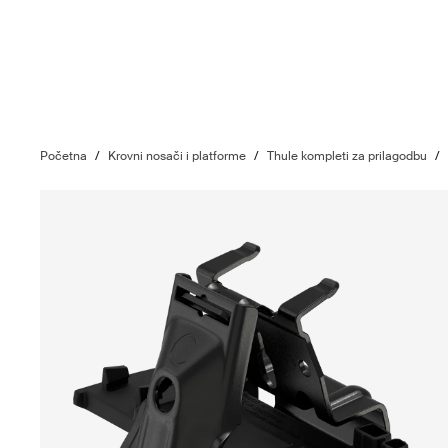
Početna
/
Krovni nosači i platforme
/
Thule kompleti za prilagodbu
/