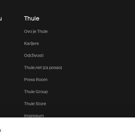
u
Thule
Ovo je Thule
Karijere
Održivosti
Thule.net (za posao)
Press Room
Thule Group
Thule Store
Impresum
s