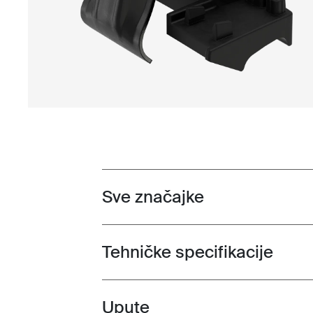
Sve značajke
Toggle features
Tehničke specifikacije
Toggle techspec
Upute
Toggle guides and instructions