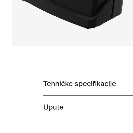
Tehničke specifikacije
Toggle techspec
Upute
Toggle guides and instructions