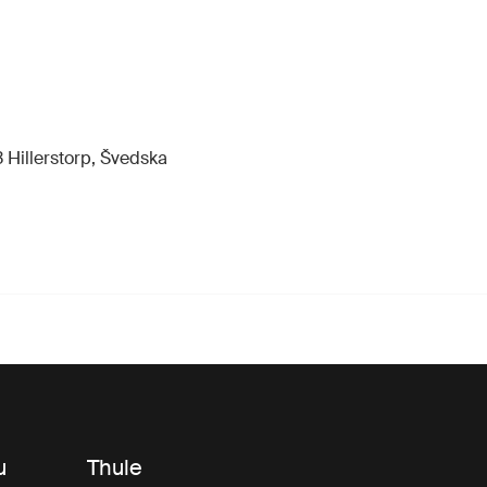
 Hillerstorp, Švedska
u
Thule