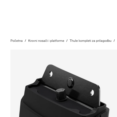
Početna
/
Krovni nosači i platforme
/
Thule kompleti za prilagodbu
/