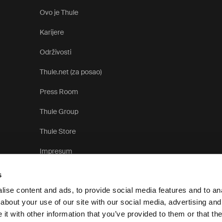
Ovo je Thule
Karijere
Održivosti
Thule.net (za posao)
Press Room
Thule Group
Thule Store
Impresum
s
ise content and ads, to provide social media features and to anal
about your use of our site with our social media, advertising and
t with other information that you’ve provided to them or that the
Obavijest o zaštiti pri