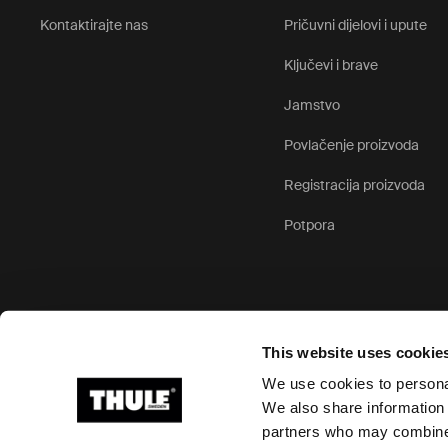
Kontaktirajte nas
Pričuvni dijelovi i upute
Ključevi i brave
Jamstvo
Povlačenje proizvoda
Registracija proizvoda
Potpora
This website uses cookie
We use cookies to personal
We also share information 
partners who may combine i
Ⓒ 2026 Thule Group Sva prava pridržana