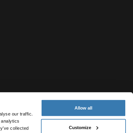
Allow all
yse our traffic.
 analytics
Customize
y’ve collected
Croatia
vatnosti
Pravila kolačića
Postavke kolačića
Current market/