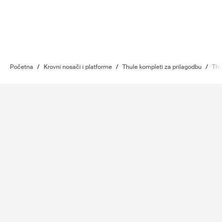
Početna
/
Krovni nosači i platforme
/
Thule kompleti za prilagodbu
/
Thu