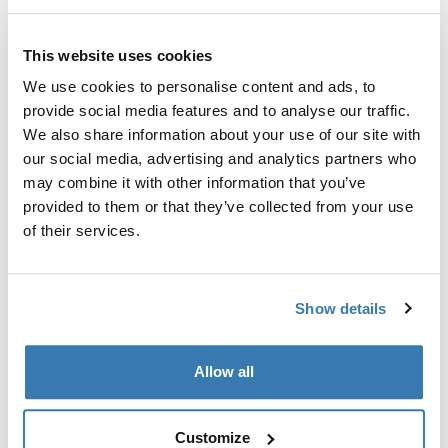
nosača ili tvornički postavljene nosače.
This website uses cookies
We use cookies to personalise content and ads, to
provide social media features and to analyse our traffic.
We also share information about your use of our site with
Sve značajke
Toggle features
our social media, advertising and analytics partners who
may combine it with other information that you’ve
Tehničke specifikacije
Toggle techspec
provided to them or that they’ve collected from your use
of their services.
Upute
Toggle guides and instructions
Show details
Proizvodni podaci
Allow all
Registrirani žig: Thule Sweden AB
Naziv proizvođača: Thule Sweden
Adresa proizvođača: Borggatan 5, 335 73 Hillerstorp,
Customize