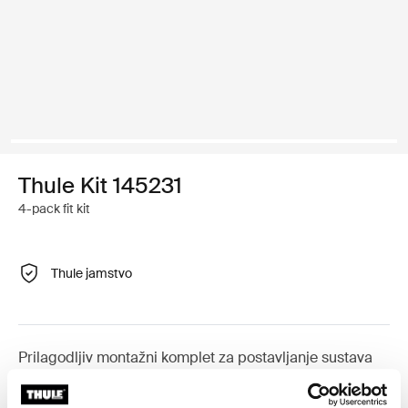
Thule Kit 145231
4-pack fit kit
Thule jamstvo
Prilagodljiv montažni komplet za postavljanje sustava
krovnih nosača tvrtke Thule na vozila koja nemaju
prethodno postavljene točke za pričvršćivanje krovnog