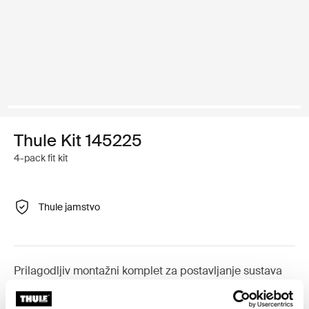
Thule Kit 145225
4-pack fit kit
Thule jamstvo
Prilagodljiv montažni komplet za postavljanje sustava
krovnih nosača tvrtke Thule na vozila koja nemaju
prethodno postavljene točke za pričvršćivanje krovnog