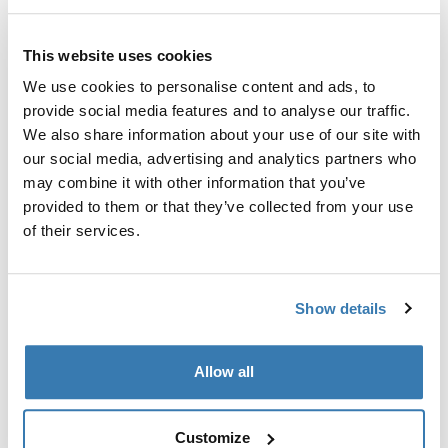
nosača ili tvornički postavljene nosače.
This website uses cookies
We use cookies to personalise content and ads, to
provide social media features and to analyse our traffic.
We also share information about your use of our site with
Sve značajke
Toggle features
our social media, advertising and analytics partners who
may combine it with other information that you’ve
Tehničke specifikacije
Toggle techspec
provided to them or that they’ve collected from your use
of their services.
Upute
Toggle guides and instructions
Show details
Proizvodni podaci
Allow all
Registrirani žig: Thule Sweden AB
Naziv proizvođača: Thule Sweden
Adresa proizvođača: Borggatan 5, 335 73 Hillerstorp,
Customize