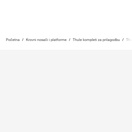
Početna
/
Krovni nosači i platforme
/
Thule kompleti za prilagodbu
/
Thu