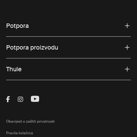
Potpora
Potpora proizvodu
Thule
Visit Thule on Facebook (external link)
Visit Thule on Instagram (external link)
Visit Thule on Youtube (external lin
Obavijest o zaštiti privatnosti
Pravila kolačića