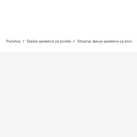
Početna
/
Dječje sjedalice za bicikle
/
Straznje djecje sjedalice za bickl
/