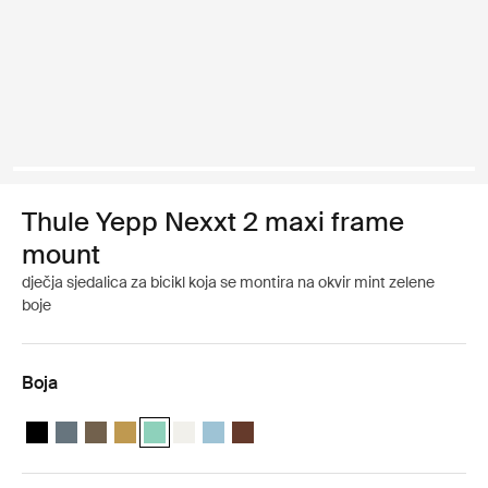
Thule Yepp Nexxt 2 maxi frame
mount
dječja sjedalica za bicikl koja se montira na okvir mint zelene
boje
Boja
Thule Yepp Nexxt 2 Ponoćno crna
Thule Yepp Nexxt 2 Tamno siva
Thule Yepp Nexxt 2 Duboka kaki
Thule Yepp Nexxt 2 Brušena žuta
Thule Yepp Nexxt 2 Maxi Mint Green (selected)
Thule Yepp Nexxt 2 Maxi Snow White
Thule Yepp Nexxt 2 Maxi Akvamarin
Thule Yepp Nexxt 2 Maxi Chocolate 