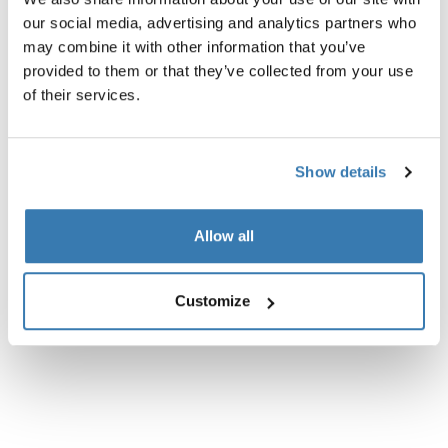
Opis proizvoda
Toggle overview
our social media, advertising and analytics partners who
may combine it with other information that you’ve
Sve značajke
Toggle features
provided to them or that they’ve collected from your use
of their services.
Tehničke specifikacije
Toggle techspec
Show details
Upute
Toggle guides and instructions
Allow all
Customize