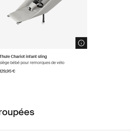
n info modal
Open info modal
Thule Chariot infant sling
siège bébé pour remorques de vélo
129,95 €
groupées