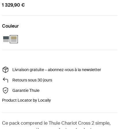
1 329,90 €
Couleur
Thule Chariot Cross 2 ensemble bébé simple Ardoise foncée
Thule Chariot Cross 2 ensemble bébé simple Kaki délavé (selecte
Livraison gratuite – abonnez‑vous à la newsletter
Retours sous 30 jours
Garantie Thule
Product Locator by Locally
Ce pack comprend le Thule Chariot Cross 2 simple,