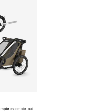
iot Ardoise foncée
hariot Kaki délavé (selected)
simple ensemble tout-terrain Ardoise foncée
s 2 simple ensemble tout-terrain Kaki délavé (selected)
simple ensemble tout-