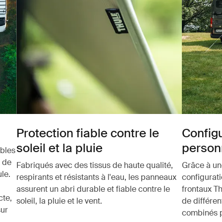
Protection fiable contre le
Config
soleil et la pluie
person
bles
x de
Fabriqués avec des tissus de haute qualité,
Grâce à une
le.
respirants et résistants à l'eau, les panneaux
configurati
assurent un abri durable et fiable contre le
frontaux Th
cte,
soleil, la pluie et le vent.
de différe
sur
combinés 