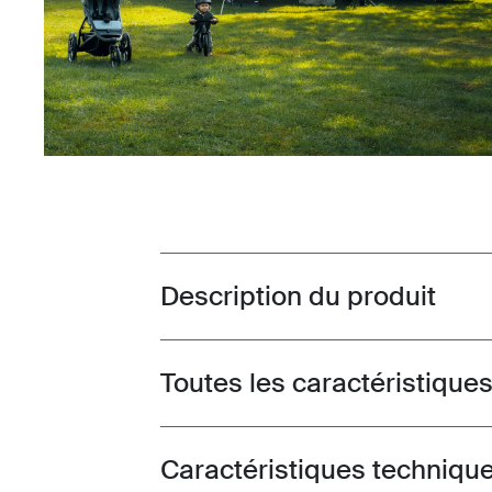
Description du produit
Toggle overview
Toutes les caractéristique
Toggle features
Caractéristiques techniqu
Toggle techspec