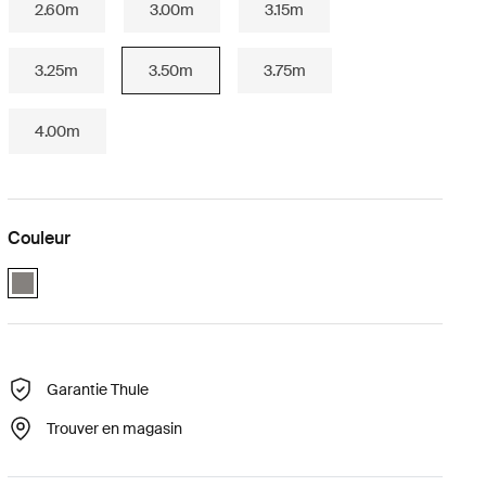
2.60m
3.00m
3.15m
3.25m
3.50m
3.75m
4.00m
Couleur
Gray (selected)
Garantie Thule
Trouver en magasin