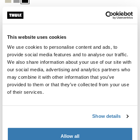
Thule Palm
siège d'appoint à dossier haut i-
Size noir
279.95 CHF
This website uses cookies
We use cookies to personalise content and ads, to
provide social media features and to analyse our traffic.
We also share information about your use of our site with
Pourquoi choisir un siège
our social media, advertising and analytics partners who
may combine it with other information that you’ve
d’appoint Thule ?
provided to them or that they’ve collected from your use
of their services.
Un siège d’appoint est essentiel lorsque votre enfant
est trop grand pour son siège d’auto harnaché, mais
qu’il n’est pas encore prêt pour une ceinture de sécurité
adulte. Nos sièges d’appoint sont conçus avec des
Show details
matériaux haut de gamme et des caractéristiques bien
pensées pour assurer à la fois protection et facilité
Allow all
d’utilisation. Que vous ayez besoin d’un siège d’auto