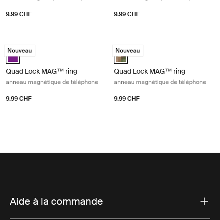
9.99 CHF
9.99 CHF
Quad Lock MAG™ ring anneau magnétique de téléphone Purple
Quad Lock MAG™ ring anneau magn
Nouveau
Nouveau
Purple (selected)
Camo (selected)
Quad Lock MAG™ ring
Quad Lock MAG™ ring
anneau magnétique de téléphone
anneau magnétique de téléphone
9.99 CHF
9.99 CHF
Aide à la commande