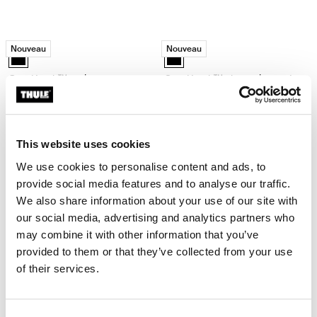
Quad Lock™ action camera adaptor adaptateur polyvalent pour caméra
Quad Lock™ phone ring and stand a
Nouveau
Nouveau
Quad Lock™ action camera adaptor Noir (selected)
Quad Lock™ phone ring and stand
Quad Lock™ action camera
Quad Lock™ phone ring and
adaptor
stand
adaptateur polyvalent pour caméra
anneau de téléphone qui sert
d'action
également de support
19.99 CHF
19.99 CHF
This website uses cookies
We use cookies to personalise content and ads, to
provide social media features and to analyse our traffic.
Quad Lock™ wireless charging head for car tête de chargement sans fil
Quad Lock MAG™ ring anneau magné
Nouveau
Nouveau
Quad Lock™ wireless charging head for car Noir (selected)
Blue (selected)
We also share information about your use of our site with
our social media, advertising and analytics partners who
Quad Lock™ wireless charging
Quad Lock MAG™ ring
may combine it with other information that you’ve
head for car
anneau magnétique de téléphone
provided to them or that they’ve collected from your use
tête de chargement sans fil pour
9.99 CHF
téléphone pour voiture ou bureau
of their services.
49.99 CHF