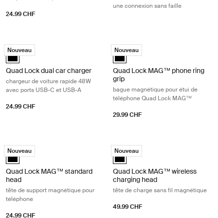
une connexion sans faille
24.99 CHF
Quad Lock dual car charger chargeur de voiture rapide 48W avec por
Quad Lock MAG™ phone ring grip b
Nouveau
Nouveau
Quad Lock dual car charger Noir (selected)
Quad Lock MAG™ phone ring grip 
Quad Lock dual car charger
Quad Lock MAG™ phone ring
grip
chargeur de voiture rapide 48W
bague magnétique pour étui de
avec ports USB-C et USB-A
téléphone Quad Lock MAG™
24.99 CHF
29.99 CHF
Quad Lock MAG™ standard head tête de support magnétique pour tél
Quad Lock MAG™ wireless charging 
Nouveau
Nouveau
Quad Lock MAG™ standard head Noir (selected)
Quad Lock MAG™ wireless chargin
Quad Lock MAG™ standard
Quad Lock MAG™ wireless
head
charging head
tête de support magnétique pour
tête de charge sans fil magnétique
téléphone
49.99 CHF
24.99 CHF