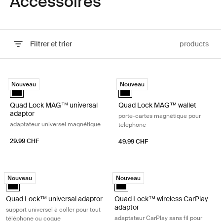
Accessoires
Filtrer et trier
products
Passer aux résultats
Quad Lock MAG™ universal adaptor adaptateur universel magnétiqu
Quad Lock MAG™ wallet porte-car
Nouveau
Nouveau
Quad Lock MAG™ universal adaptor Noir (selected)
Quad Lock MAG™ wallet Noir (se
Quad Lock MAG™ universal
Quad Lock MAG™ wallet
adaptor
porte-cartes magnétique pour
adaptateur universel magnétique
téléphone
29.99 CHF
49.99 CHF
Quad Lock™ universal adaptor support universel à coller pour tout tél
Quad Lock™ wireless CarPlay adaptor
Nouveau
Nouveau
Quad Lock™ universal adaptor Noir (selected)
Quad Lock™ wireless CarPlay adap
Quad Lock™ universal adaptor
Quad Lock™ wireless CarPlay
adaptor
support universel à coller pour tout
adaptateur CarPlay sans fil pour
téléphone ou coque