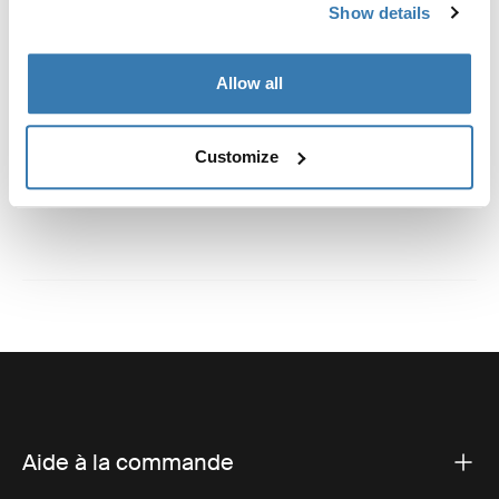
Informations de fabrication
Show details
Marque déposée : Thule Sweden AB
Allow all
Nom du fabricant : Thule Sweden
Adresse du fabricant : Borggatan 5, 335 73 Hillerstorp,
Suède
Customize
E-mail : Kontakt@thule.com
Site Web : www.thule.com
Aide à la commande