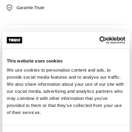
Garantie Thule
Kit d'adaptation requis pour une adaptation parfaite de
la barre de toit sur une voiture spécifique.
This website uses cookies
We use cookies to personalise content and ads, to
provide social media features and to analyse our traffic.
Caractéristiques techniques
Toggle techspec
We also share information about your use of our site with
our social media, advertising and analytics partners who
Instructions
Toggle guides and instructions
may combine it with other information that you’ve
provided to them or that they’ve collected from your use
Commentaires
of their services.
Toggle overview