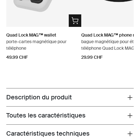
Quad Lock MAG™ wallet
Quad Lock MAG™ phone ring
porte-cartes magnétique pour
bague magnétique pour étui 
téléphone
téléphone Quad Lock MAG™
49.99 CHF
29.99 CHF
Description du produit
Toggle overview
Toutes les caractéristiques
Toggle features
Caractéristiques techniques
Toggle techspec