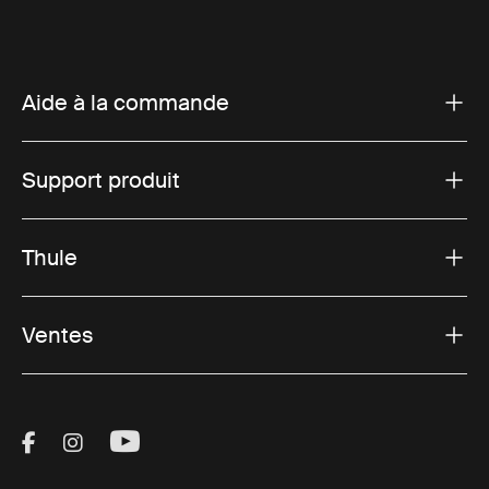
Aide à la commande
Support produit
Thule
Ventes
Visit Thule on Facebook (external link)
Visit Thule on Instagram (external link)
Visit Thule on Youtube (external lin