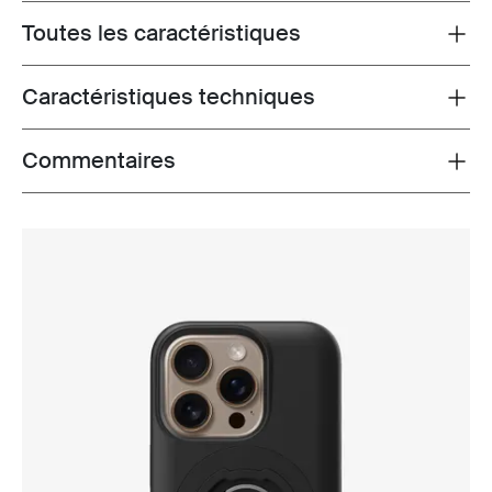
Toutes les caractéristiques
Toggle features
Caractéristiques techniques
Toggle techspec
Commentaires
Toggle overview