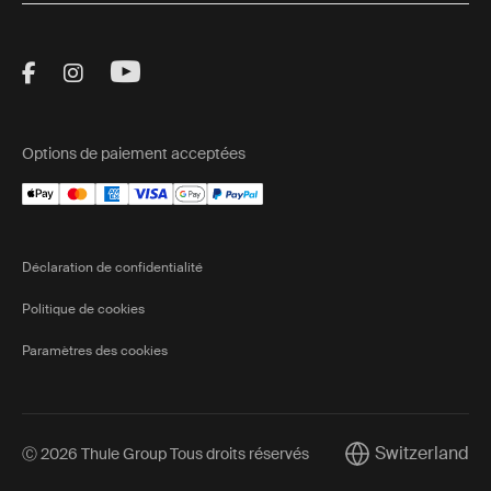
Visit Thule on Facebook (external link)
Visit Thule on Instagram (external link)
Visit Thule on Youtube (external lin
Options de paiement acceptées
Déclaration de confidentialité
Politique de cookies
Paramètres des cookies
Switzerland
Ⓒ 2026 Thule Group Tous droits réservés
Current market/Sw