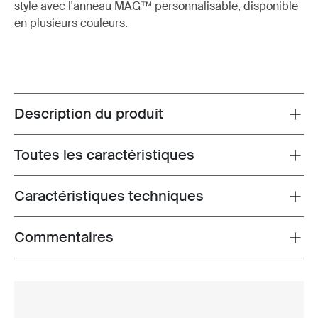
style avec l'anneau MAG™ personnalisable, disponible
en plusieurs couleurs.
Description du produit
Toggle overview
Toutes les caractéristiques
Toggle features
Caractéristiques techniques
Toggle techspec
Commentaires
Toggle overview