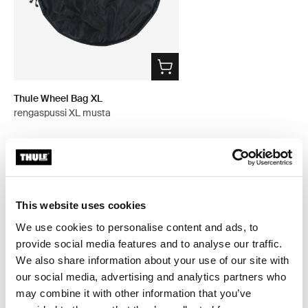
Thule Wheel Bag XL
rengaspussi XL musta
Kaikki ominaisuudet
Toggle features
This website uses cookies
We use cookies to personalise content and ads, to
Tekniset tiedot
provide social media features and to analyse our traffic.
Toggle techspec
We also share information about your use of our site with
our social media, advertising and analytics partners who
Ohjeet
Toggle guides and instructions
may combine it with other information that you’ve