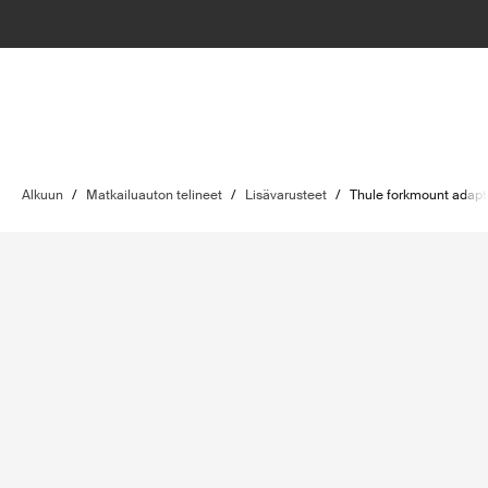
Alkuun
/
Matkailuauton telineet
/
Lisävarusteet
/
Thule forkmount adapte