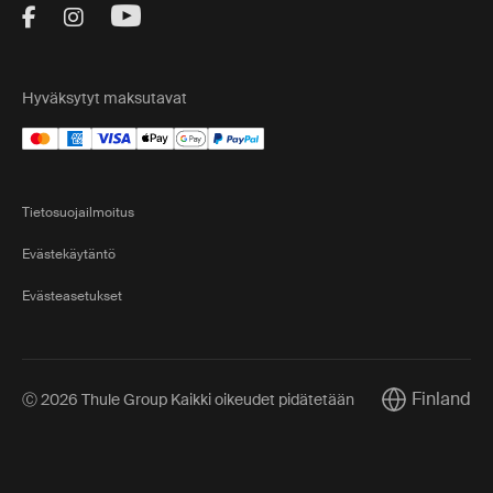
Visit Thule on Facebook (external link)
Visit Thule on Instagram (external link)
Visit Thule on Youtube (external lin
Hyväksytyt maksutavat
Tietosuojailmoitus
Evästekäytäntö
Evästeasetukset
Finland
Ⓒ 2026 Thule Group Kaikki oikeudet pidätetään
Current marke