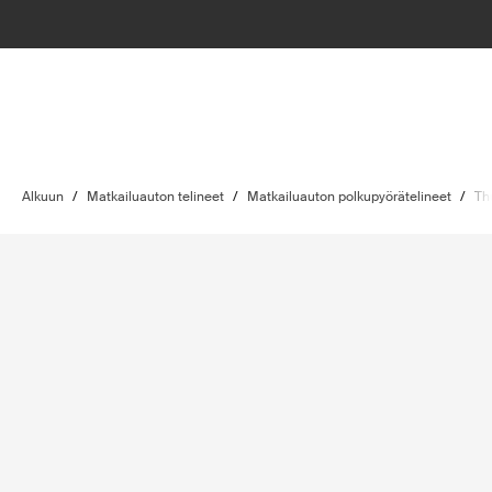
Alkuun
/
Matkailuauton telineet
/
Matkailuauton polkupyörätelineet
/
Th