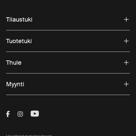
Tilaustuki
Tuotetuki
Thule
Myynti
Visit Thule on Facebook (external link)
Visit Thule on Instagram (external link)
Visit Thule on Youtube (external lin