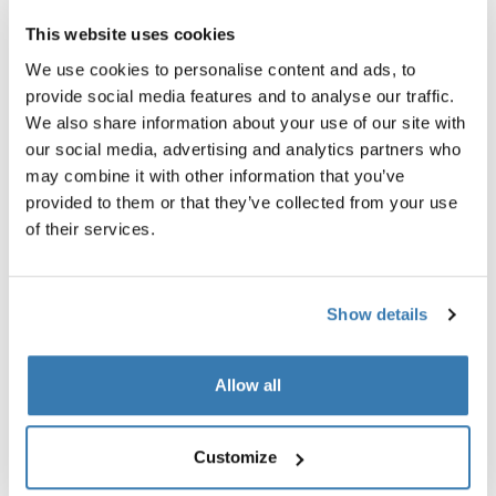
This website uses cookies
We use cookies to personalise content and ads, to
provide social media features and to analyse our traffic.
Thule Sport G2 3rd rail kit
Thule e-bike rail for Sport G2
We also share information about your use of our site with
pyörätelineen jatkokiskosarja 3. pyörä
pyörätelineen e-pyörän jatko
our social media, advertising and analytics partners who
anodisoitu harmaa
anodisoitu harmaa
may combine it with other information that you’ve
provided to them or that they’ve collected from your use
of their services.
Show details
Kaikki ominaisuudet
Toggle features
Allow all
Tekniset tiedot
Toggle techspec
Customize
Ohjeet
Toggle guides and instructions