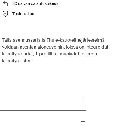
30 päivän palautusoikeus
Thule-takuu
Tällä asennussarjalla Thule-kattotelinejärjestelmä
voidaan asentaa ajoneuvoihin, joissa on integroidut
kiinnityskohdat, T-profiili tai muokatut telineen
kiinnityspisteet.