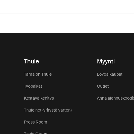
Thule
Myynti
Tämä on Thule
Löydä kaupat
Työpaikat
Outlet
Kestävä kehitys
Anna alennuskoodis
Thule.net (yritystä varten)
Press Room