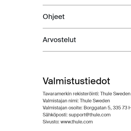
Ohjeet
Toggle guides and instructions
Arvostelut
Toggle overview
Valmistustiedot
Tavaramerkin rekisteröinti: Thule Swede
Valmistajan nimi: Thule Sweden
Valmistajan osoite: Borggatan 5, 335 73 Hi
Sähköposti: support@thule.com
Sivusto: www.thule.com