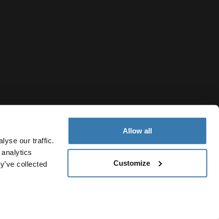
Allow all
yse our traffic.
 analytics
Customize
y’ve collected
Finland
jailmoitus
Evästekäytäntö
Evästeasetukset
Current market/