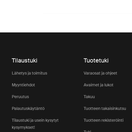
Tilaustuki
Tuotetuki
Lähetys ja toimitus
Varaosat ja ohjeet
Myyntiehdot
Avaimet ja lukot
Peruutus
Takuu
Palautuskäytäntö
Tuotteen takaisinkutsu
Tilaustuki ja usein kysytyt
Tuotteen rekisteröinti
kysymykset!