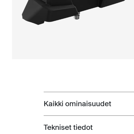
Kaikki ominaisuudet
Toggle features
Tekniset tiedot
Toggle techspec