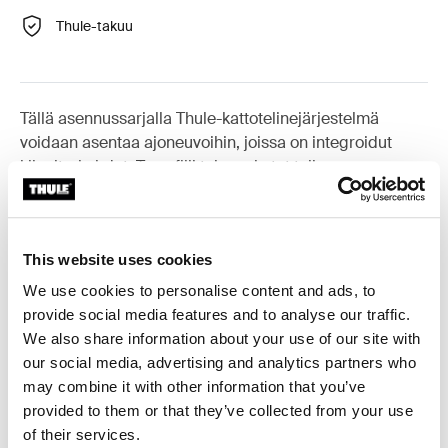
Thule-takuu
Tällä asennussarjalla Thule-kattotelinejärjestelmä
voidaan asentaa ajoneuvoihin, joissa on integroidut
kiinnityskohdat, T-profiili tai muokatut telineen
kiinnityspisteet.
This website uses cookies
We use cookies to personalise content and ads, to
Kaikki ominaisuudet
Toggle features
provide social media features and to analyse our traffic.
We also share information about your use of our site with
our social media, advertising and analytics partners who
Tekniset tiedot
Toggle techspec
may combine it with other information that you’ve
provided to them or that they’ve collected from your use
Ohjeet
Toggle guides and instructions
of their services.