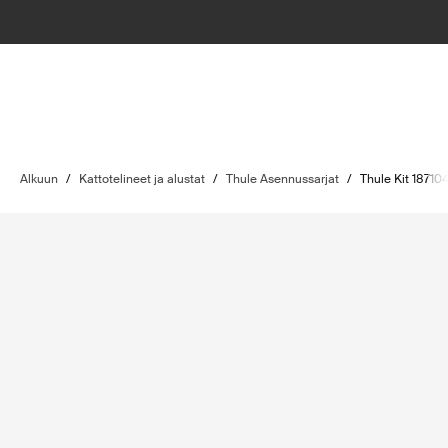
Alkuun
/
Kattotelineet ja alustat
/
Thule Asennussarjat
/
Thule Kit 18710