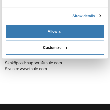
Arvostelut
Toggle overview
Show details
Valmistustiedot
Allow all
Tavaramerkin rekisteröinti: Thule Sweden AB
Valmistajan nimi: Thule Sweden
Customize
Valmistajan osoite: Borggatan 5, 335 73 Hillerstorp,
Ruotsi
Sähköposti: support@thule.com
Sivusto: www.thule.com