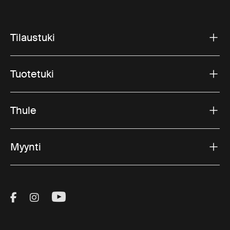
Tilaustuki
Tuotetuki
Thule
Myynti
Visit Thule on Facebook (external link)
Visit Thule on Instagram (external link)
Visit Thule on Youtube (external lin