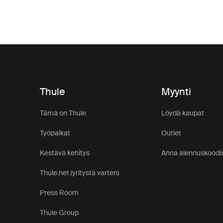
Thule
Myynti
Tämä on Thule
Löydä kaupat
Työpaikat
Outlet
Kestävä kehitys
Anna alennuskoodis
Thule.net (yritystä varten)
Press Room
Thule Group