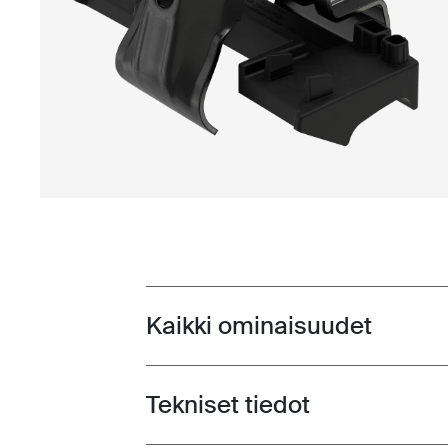
Kaikki ominaisuudet
Toggle features
Tekniset tiedot
Toggle techspec