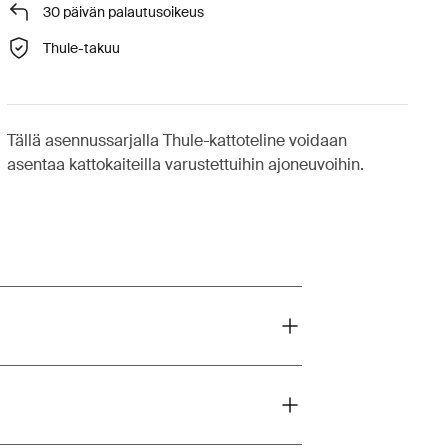
30 päivän palautusoikeus
Thule-takuu
Tällä asennussarjalla Thule-kattoteline voidaan
asentaa kattokaiteilla varustettuihin ajoneuvoihin.