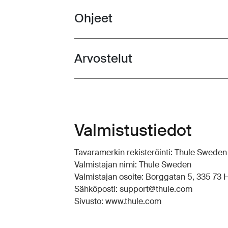
Ohjeet
Toggle guides and instructions
Arvostelut
Toggle overview
Valmistustiedot
Tavaramerkin rekisteröinti: Thule Swede
Valmistajan nimi: Thule Sweden
Valmistajan osoite: Borggatan 5, 335 73 Hi
Sähköposti: support@thule.com
Sivusto: www.thule.com