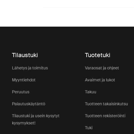
Tilaustuki
Tuotetuki
Lähetys ja toimitus
Varaosat ja ohjeet
Myyntiehdot
Avaimet ja lukot
Peruutus
Takuu
Palautuskäytäntö
Tuotteen takaisinkutsu
Tilaustuki ja usein kysytyt
Tuotteen rekisteröinti
kysymykset!
Tuki