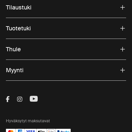
Tilaustuki
Tuotetuki
Thule
Myynti
Visit Thule on Facebook (external link)
Visit Thule on Instagram (external link)
Visit Thule on Youtube (external lin
Hyväksytyt maksutavat