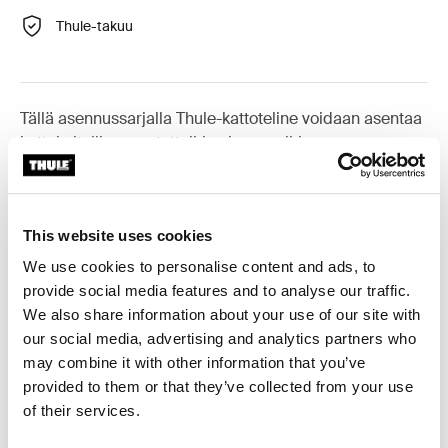
Thule-takuu
Tällä asennussarjalla Thule-kattoteline voidaan asentaa
kattokaiteilla varustettuihin ajoneuvoihin.
This website uses cookies
Kaikki ominaisuudet
Toggle features
We use cookies to personalise content and ads, to
provide social media features and to analyse our traffic.
We also share information about your use of our site with
Tekniset tiedot
Toggle techspec
our social media, advertising and analytics partners who
may combine it with other information that you’ve
Ohjeet
Toggle guides and instructions
provided to them or that they’ve collected from your use
of their services.
Arvostelut