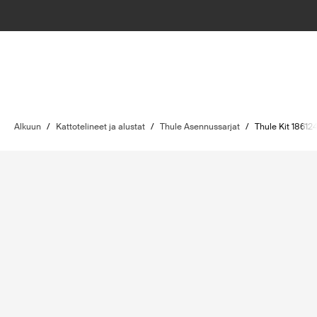
Alkuun
/
Kattotelineet ja alustat
/
Thule Asennussarjat
/
Thule Kit 18612